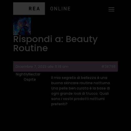
Rispondi a: Beauty
Routine
Dicembre 7, 2023 alle 11:19 am
#38798
NightlyNectar
Il mio segreto di bellezza è una
Ospite
buona skincare routine notturna.
Una pelle ben curata è la base di
ogni grande look di trucco. Quali
sono i vostri prodotti notturni
preferiti?