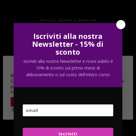
Iscriviti alla nostra
Newsletter - 15% di
sconto
Iscriviti alla nostra Newsletter e ricevi subito il
Cookie Policy & Privacy
10% di sconto sul primo mese di
abbonamento o sul costo dell'intero corso
Cookie & Privacy Policy
ABOUT US
Questo sito utilizza cookie funzionali e script esterni
per migliorare la tua esperienza. Puoi modificare il
Accademia
tuo consenso quando vuoi.
Docenti
Leggi tutto
Impostazioni
ACCETTO
Contatti
Rifiuta tutto
SERVIZI
Abbonamenti
Iscriviti