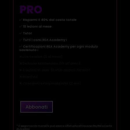
PRO
✅ Risparmi il 40% dal costo totale
✅ 10 lezioni al mese
✅ Tutor
✅ Tutti i corsi REA Academy
ℹ️
✅ Certificazioni REA Academy per ogni modulo
sostenuto
ℹ️
❌ Live Session (2 al mese)
❌ Exclusive Masterclass (10 all'anno)
❌ 3 Lezioni in sede (Roma-Napoli-Milano)
❌ Brand Kit
❌ Consulenza Personalizzata (2 ore)
Abbonati
Abbonamento
Pro
quantità
* il pagamento mensile può essere effetuato attraverso PayPal o Carta
di credito