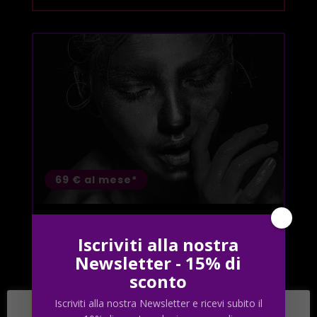
69 € al mese*
LUXURY
Iscriviti alla nostra
✅ Risparmi il 55% dal costo totale
Newsletter - 15% di
✅ 10 lezioni al mese
sconto
✅ Tutor
Iscriviti alla nostra Newsletter e ricevi subito il
✅ Tutti i corsi REA Academy
ℹ️
Cookie Policy & Privacy