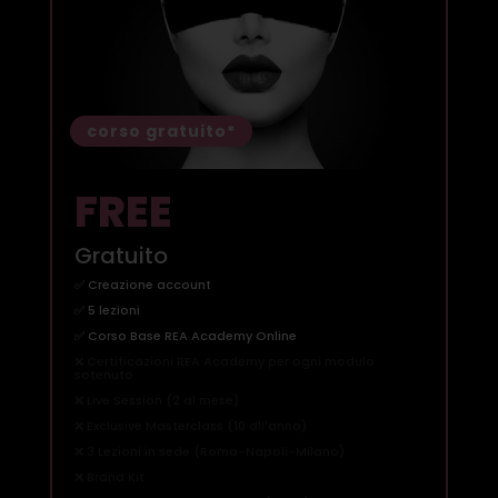
corso gratuito*
FREE
Gratuito
✅ Creazione account
✅ 5 lezioni
✅ Corso Base REA Academy Online
❌ Certificazioni REA Academy per ogni modulo
sotenuto
❌ Live Session (2 al mese)
❌ Exclusive Masterclass (10 all'anno)
❌ 3 Lezioni in sede (Roma-Napoli-Milano)
❌ Brand Kit