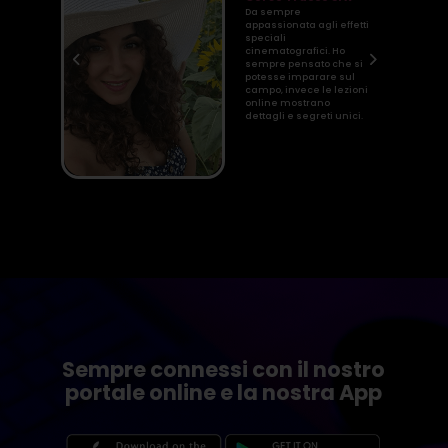
oda
Da sempre
appassionata agli effetti
orso
speciali
cinematografici. Ho
ero
sempre pensato che si
potesse imparare sul
campo, invece le lezioni
duli
online mostrano
re.
dettagli e segreti unici.
Button
Sempre connessi con il nostro
portale online e la nostra App