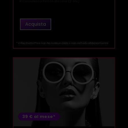
❌ Consulenza Personalizzata (2 ore)
Acquista
Corso
Free
quantità
* il Pacchetto Free non ha nessun costo e non richede abbonamento
39 € al mese*