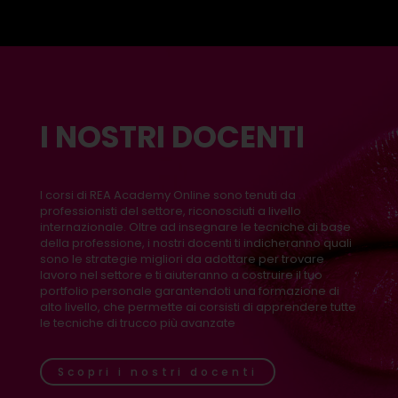
I NOSTRI DOCENTI
I corsi di REA Academy Online sono tenuti da
professionisti del settore, riconosciuti a livello
internazionale. Oltre ad insegnare le tecniche di base
della professione, i nostri docenti ti indicheranno quali
sono le strategie migliori da adottare per trovare
lavoro nel settore e ti aiuteranno a costruire il tuo
portfolio personale garantendoti una formazione di
alto livello, che permette ai corsisti di apprendere tutte
le tecniche di trucco più avanzate
Scopri i nostri docenti