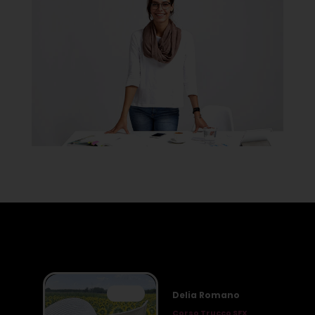
⭐⭐⭐⭐
Delia Romano
Corso Trucco SFX