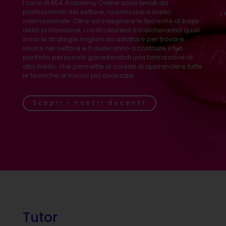
I corsi di REA Academy Online sono tenuti da
professionisti del settore, riconosciuti a livello
internazionale. Oltre ad insegnare le tecniche di base
della professione, i nostri docenti ti indicheranno quali
sono le strategie migliori da adottare per trovare
lavoro nel settore e ti aiuteranno a costruire il tuo
portfolio personale garantendoti una formazione di
alto livello, che permette ai corsisti di apprendere tutte
le tecniche di trucco più avanzate
Scopri i nostri docenti
Tutor