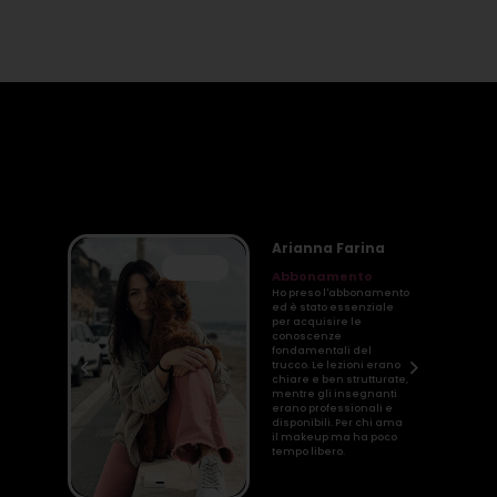
Arianna Farina
⭐⭐⭐⭐⭐
Abbonamento
ico
Ho preso l'abbonamento
ed è stato essenziale
per acquisire le
a
conoscenze
le.
fondamentali del
 per
trucco. Le lezioni erano
le
chiare e ben strutturate,
ese
mentre gli insegnanti
ate
erano professionali e
ente
disponibili. Per chi ama
orso
il makeup ma ha poco
tempo libero.
Button